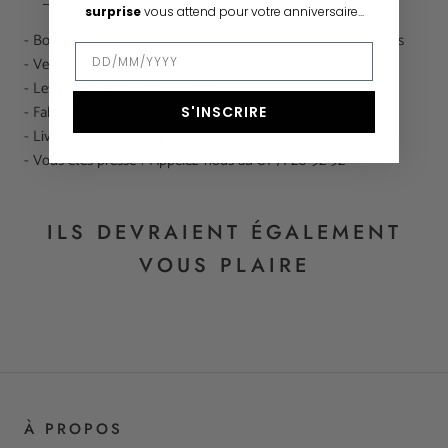
surprise
vous attend pour votre anniversaire...
- Boucles d'oreilles en laiton doré à l'or fin et pierres
 naturelles
- Vendues par paire
- Les pierres mesurent 4x6 mm
- Fabriquées en France, dans nos ateliers parisiens
S'INSCRIRE
- Livrées dans leur écrin Fabien Ajzenberg
- Vous êtes pressé ? Appelez-nous au 01 71 20 92 92
ILS DEVRAIENT ÉGALEMENT
VOUS PLAIRE
À PROPOS