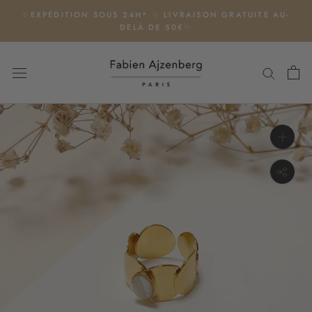
Aller
✨EXPÉDITION SOUS 24H* ✨ LIVRAISON GRATUITE AU-
au
DELÀ DE 50€✨
contenu