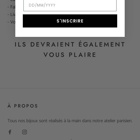
- Fabriquée en France, dans nos ateliers parisiens
- Livrée dans son écrin Fabien Ajzenberg
S'INSCRIRE
- Vous êtes pressé ? Appelez-nous au 01 71 20 92 92
ILS DEVRAIENT ÉGALEMENT
VOUS PLAIRE
À PROPOS
Tous nos bijoux sont réalisés à la main dans notre atelier parisien.