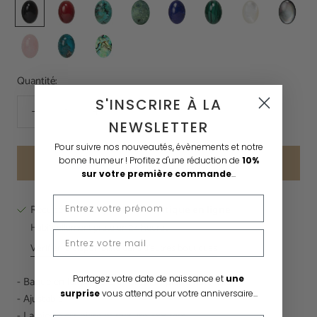
Agate
Cornaline
Jaspe
Jaspe
Lapis
Malachite
Nacre
Nacre
Noire
Africain
Kombaba
Lazuli
Blanche
Grise
Quartz
Turquoise
Nacre
Rose
Abalone
Quantité:
S'INSCRIRE À LA
NEWSLETTER
Pour suivre nos nouveautés, évènements et notre
bonne humeur !
Profitez d'une réduction de
10%
AJOUTER AU PANIER
85 €
sur votre première commande
...
Récupération disponible à
Boutique en ligne
Habituellement prête en 24 heures
Vérifier la disponibilité dans d'autres boutiques
Partagez votre date de naissance et
une
- Bague en laiton doré à l'or fin et pierre
naturelle
surprise
vous attend pour votre anniversaire...
- Ajustable
- La pierre est plate et mesure 6x8 mm