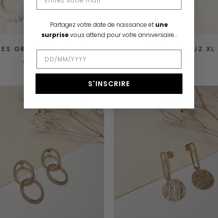
Partagez votre date de naissance et
une
surprise
vous attend pour votre anniversaire...
ES GRAND PALAIS AC
BOUCLES LUZ XL
65 €
80 €
S'INSCRIRE