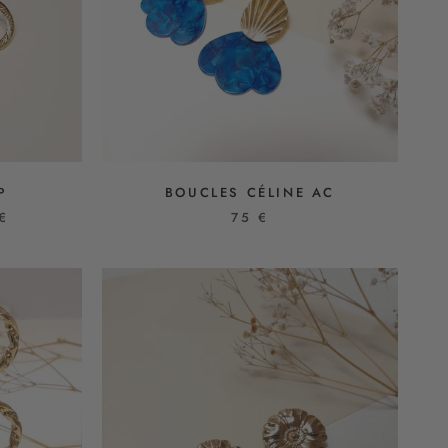
P
BOUCLES CÉLINE AC
€
75 €