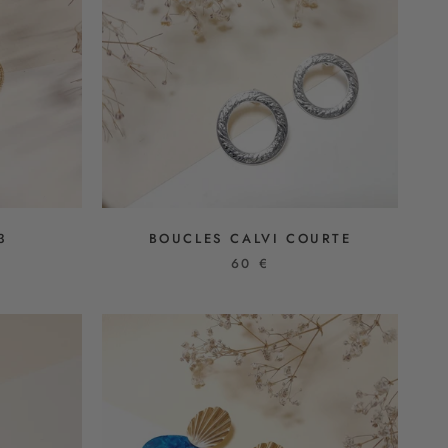
3
BOUCLES CALVI COURTE
60 €