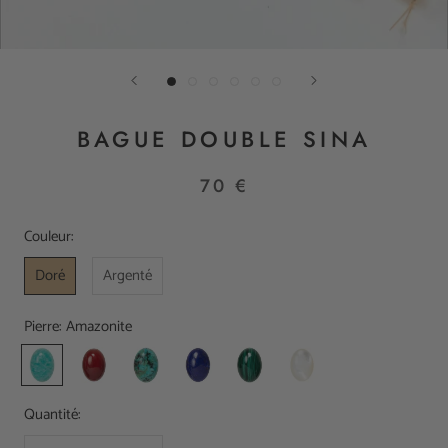
BAGUE DOUBLE SINA
70 €
Couleur:
Doré
Argenté
Pierre:
Amazonite
Amazonite
Cornaline
Jaspe
Lapis
Malachite
Nacre
Africain
Lazuli
Blanche
Quantité: