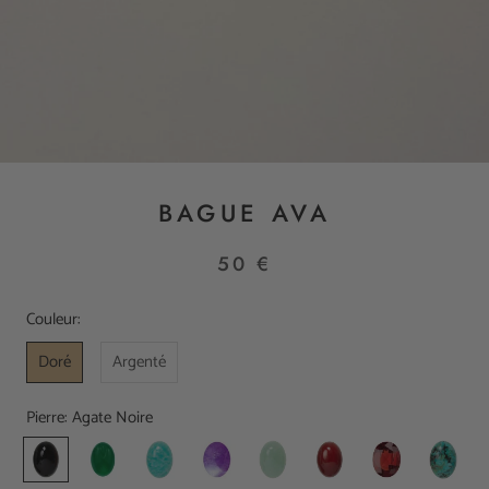
BAGUE AVA
50 €
Couleur:
Doré
Argenté
Pierre:
Agate Noire
Agate
Agate
Amazonite
Améthyste
Aventurine
Cornaline
Grenat
Jaspe
Noire
Verte
Africain