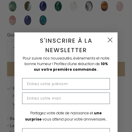
Jaspe
Labradorite
Lapis
Malachite
Nacre
Nacre
Oeil
Quartz
Kombaba
Lazuli
Blanche
Grise
de
Rose
Rhodochrosite
Sodalite
Turquoise
Tigre
Quantité:
S'INSCRIRE À LA
NEWSLETTER
Pour suivre nos nouveautés, évènements et notre
bonne humeur !
Profitez d'une réduction de
10%
AJOUTER AU PANIER
50 €
sur votre première commande
...
Récupération disponible à
Boutique en ligne
Habituellement prête en 24 heures
Vérifier la disponibilité dans d'autres boutiques
Partagez votre date de naissance et
une
- Bague en laiton doré à l'or fin et pierre
 naturelle
surprise
vous attend pour votre anniversaire...
- La pierre mesure 6x8 mm