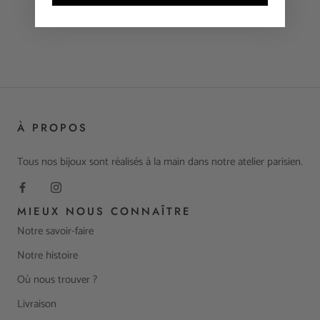
VOUS PLAIRE
À PROPOS
Tous nos bijoux sont réalisés à la main dans notre atelier parisien.
MIEUX NOUS CONNAÎTRE
Notre savoir-faire
Notre histoire
Où nous trouver ?
Livraison