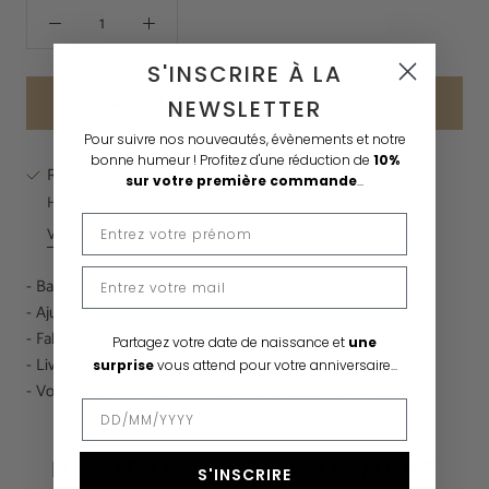
S'INSCRIRE À LA
AJOUTER AU PANIER
75 €
NEWSLETTER
Pour suivre nos nouveautés, évènements et notre
bonne humeur !
Profitez d'une réduction de
10%
Récupération disponible à
Boutique en ligne
sur votre première commande
...
Habituellement prête en 24 heures
Vérifier la disponibilité dans d'autres boutiques
- Bague en laiton doré à l'or fin et perles de culture
- Ajustable
- Fabriquée en France, dans nos ateliers parisiens
Partagez votre date de naissance et
une
- Livrée dans son écrin Fabien Ajzenberg
surprise
vous attend pour votre anniversaire...
- Vous êtes pressé ? Appelez-nous au 01 71 20 92 92
ILS DEVRAIENT ÉGALEMENT
S'INSCRIRE