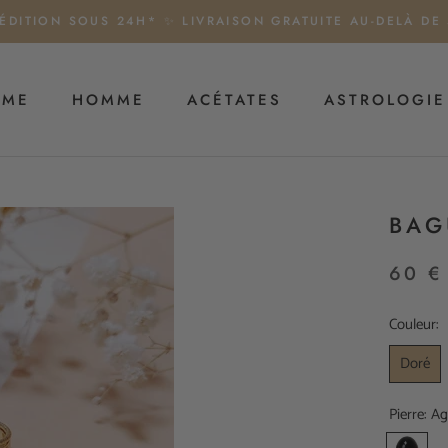
ÉDITION SOUS 24H* ✨ LIVRAISON GRATUITE AU-DELÀ DE
MME
HOMME
ACÉTATES
ASTROLOGIE
HOMME
ACÉTATES
ASTROLOGIE
BAG
60 €
Couleur:
Doré
Pierre:
Ag
Agate
A