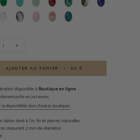
erte
Africain
Lazuli
acre
Nacre
Quartz
Rhodochrosite
Turquoise
Oeil
lanche
Grise
Rose
du
Tigre
AJOUTER AU PANIER
60 €
ration disponible à
Boutique en ligne
ellement prête en 24 heures
r la disponibilité dans d'autres boutiques
 laiton doré à l'or fin et pierres
naturelles
rres mesurent 2 mm de diamètre
le