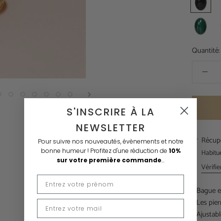
Noire
V
Malachite
N
B
Quantité:
S'INSCRIRE À LA
NEWSLETTER
Récupé
Pour suivre nos nouveautés, évènements et notre
bonne humeur !
Profitez d'une réduction de
10%
Habitu
sur votre première commande
...
Vérifie
- Bague en
- Les pie
- Ajustab