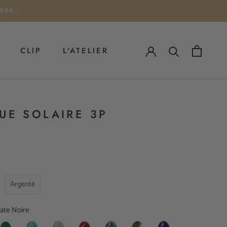
 50€✨
CLIP
L'ATELIER
CLIP
UE SOLAIRE 3P
Argenté
ate Noire
gate
Amazonite
Aventurine
Cornaline
Jaspe
Labradorite
Lapis