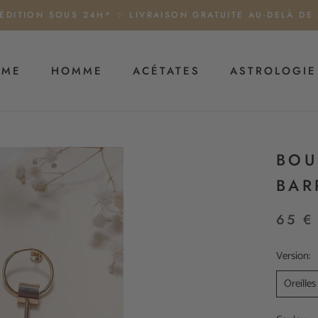
ÉDITION SOUS 24H* ✨ LIVRAISON GRATUITE AU-DELÀ DE
MME
HOMME
ACÉTATES
ASTROLOGIE
HOMME
ACÉTATES
ASTROLOGIE
BOU
BAR
65 €
Version:
Oreilles