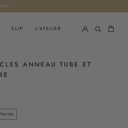
 50€✨
CLIP
L'ATELIER
CLIP
CLES ANNEAU TUBE ET
RE
 Percées