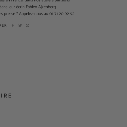
ées en France, dans nos ateliers parisiens
 dans leur écrin Fabien Ajzenberg
es pressé ? Appelez-nous au 01 71 20 92 92
GER
IRE