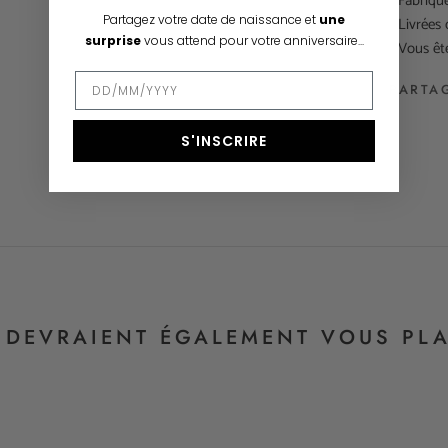
- Fabriqu
Partagez votre date de naissance et
une
- Livrées
surprise
vous attend pour votre anniversaire...
- Vous êt
PARTA
S'INSCRIRE
S DEVRAIENT ÉGALEMENT VOUS PLA