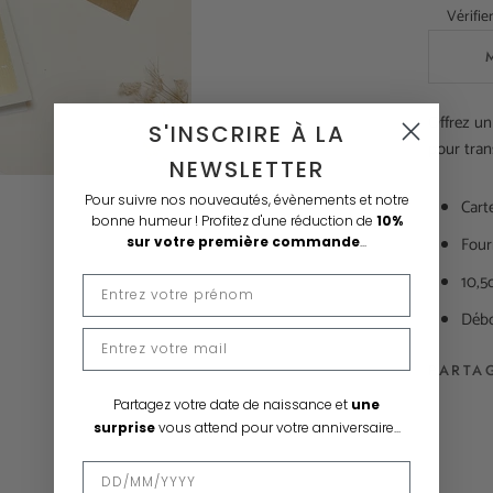
Vérifie
Offrez un
S'INSCRIRE À LA
pour tran
NEWSLETTER
Pour suivre nos nouveautés, évènements et notre
Carte
bonne humeur !
Profitez d'une réduction de
10%
Four
sur votre première commande
...
10,5
Débo
PARTA
Partagez votre date de naissance et
une
surprise
vous attend pour votre anniversaire...