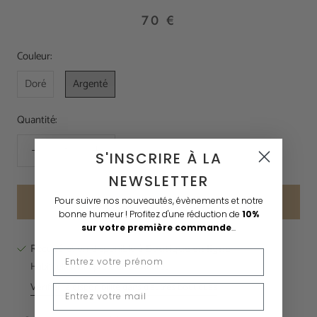
70 €
Couleur:
Doré
Argenté
Quantité:
S'INSCRIRE À LA
NEWSLETTER
Pour suivre nos nouveautés, évènements et notre
AJOUTER AU PANIER
70 €
bonne humeur !
Profitez d'une réduction de
10%
sur votre première commande
...
Récupération disponible à
Boutique en ligne
Habituellement prête en 24 heures
Vérifier la disponibilité dans d'autres boutiques